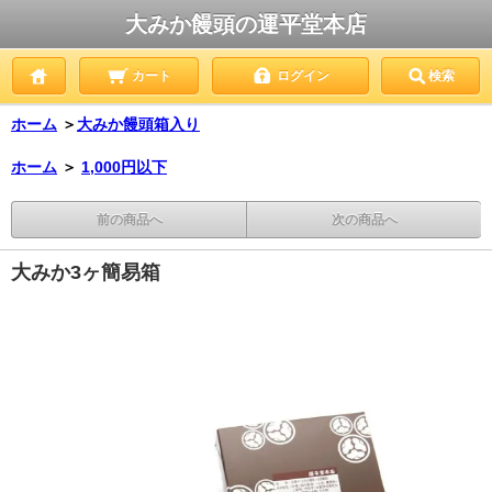
大みか饅頭の運平堂本店
カート
ログイン
検索
ホーム
＞
大みか饅頭箱入り
ホーム
＞
1,000円以下
前の商品へ
次の商品へ
大みか3ヶ簡易箱