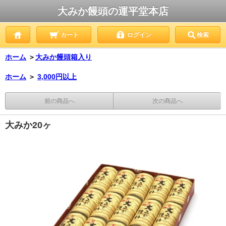
大みか饅頭の運平堂本店
カート
ログイン
検索
ホーム
＞
大みか饅頭箱入り
ホーム
＞
3,000円以上
前の商品へ
次の商品へ
大みか20ヶ