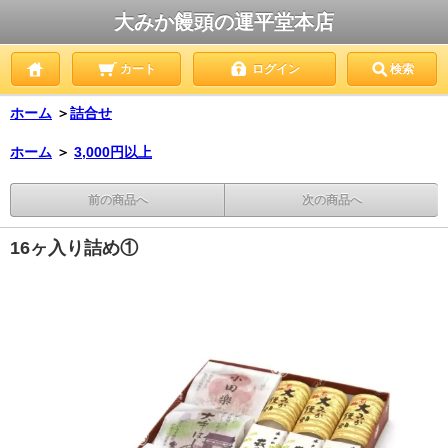
大みか饅頭の運平堂本店
カート
ログイン
検索
ホーム
＞
詰合せ
ホーム
＞
3,000円以上
前の商品へ
次の商品へ
16ヶ入り詰め①